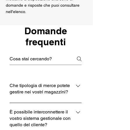
domande e risposte che puoi consultare
nell'elenco.
Domande
frequenti
Che tipologia di merce potete
gestire nei vostri magazzini?
Siamo in grado di movimentare e
stoccare qualsiasi prodotto, che sia su
È possibile interconnettere il
vostro sistema gestionale con
pallet, sfuso o con imballi particolari.
quello del cliente?