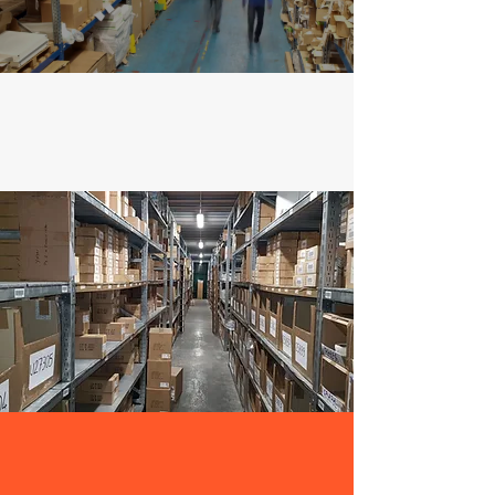
+39 035 794128
Richiedi un'offerta
in pochi secondi
info@stella-depositi.it
Sempre