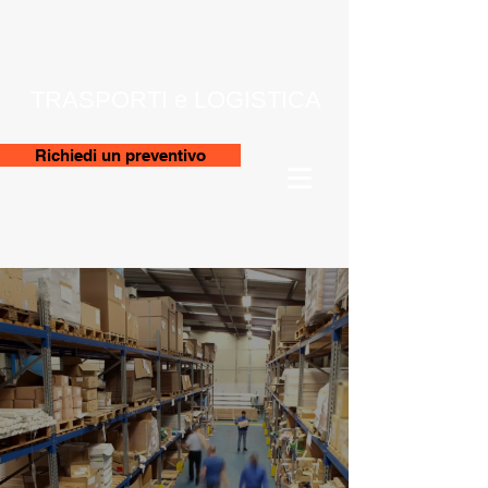
TRASPORTI e LOGISTICA
Richiedi un preventivo
Logistica
pensata
per le tue
esigenze